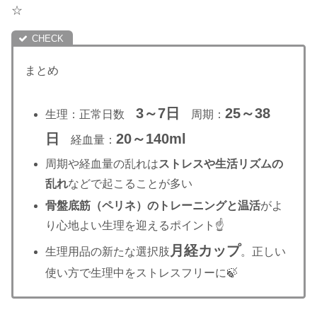
☆
まとめ
3～7日
25～38
生理：正常日数
周期：
日
20～140ml
経血量：
周期や経血量の乱れは
ストレスや生活リズムの
乱れ
などで起こることが多い
骨盤底筋（ペリネ）のトレーニングと温活
がよ
り心地よい生理を迎えるポイント☝
月経カップ
生理用品の新たな選択肢
。正しい
使い方で生理中をストレスフリーに🍃