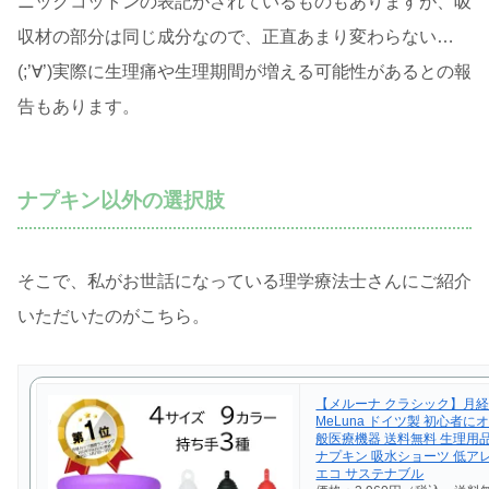
ニックコットンの表記がされているものもありますが、吸
収材の部分は同じ成分なので、正直あまり変わらない…
(;’∀’)実際に生理痛や生理期間が増える可能性があるとの報
告もあります。
ナプキン以外の選択肢
そこで、私がお世話になっている理学療法士さんにご紹介
いただいたのがこちら。
【メルーナ クラシック】月
MeLuna ドイツ製 初心者に
般医療機器 送料無料 生理用
ナプキン 吸水ショーツ 低ア
エコ サステナブル