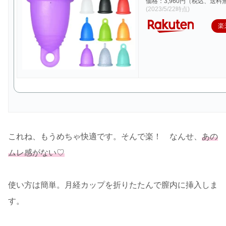
価格：3,960円（税込、送料
(2023/5/22時点)
楽
これね、もうめちゃ快適です。そんで楽！ なんせ、
あの
ムレ感がない♡
使い方は簡単。月経カップを折りたたんで膣内に挿入しま
す。