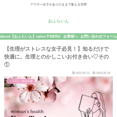
アラサー女子がありのままで集える空間
おふらいん
about【おふらいん】
salon👙MENU
企業様へ
お問い合わせフォーム
【生理がストレスな女子必見！】知るだけで
快適に。生理とのかしこいお付き合い♡その
①
2023.05.22
2023.05.18
ホルモン・産前産後