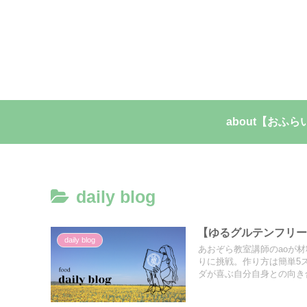
about【おふら
daily blog
【ゆるグルテンフリー
daily blog
あおぞら教室講師のaoが
りに挑戦。作り方は簡単5
ダが喜ぶ自分自身との向き合い