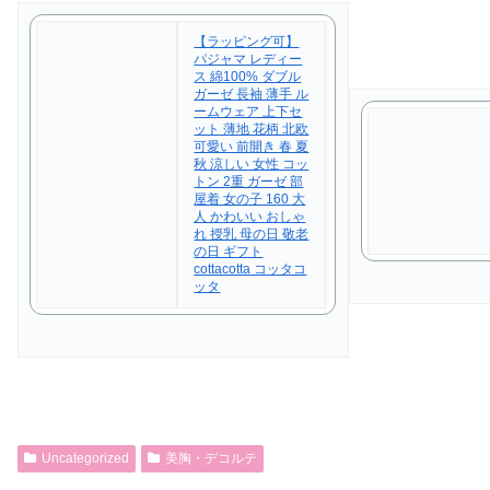
【ラッピング可】
パジャマ レディー
ス 綿100% ダブル
ガーゼ 長袖 薄手 ル
ームウェア 上下セ
ット 薄地 花柄 北欧
可愛い 前開き 春 夏
秋 涼しい 女性 コッ
トン 2重 ガーゼ 部
屋着 女の子 160 大
人 かわいい おしゃ
れ 授乳 母の日 敬老
の日 ギフト
cottacotta コッタコ
ッタ
Uncategorized
美胸・デコルテ