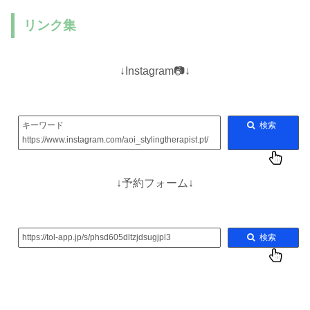
リンク集
↓Instagram📷↓
キーワード
検索
https://www.instagram.com/aoi_stylingtherapist.pt/
↓予約フォーム↓
https://tol-app.jp/s/phsd605dltzjdsugjpl3
検索