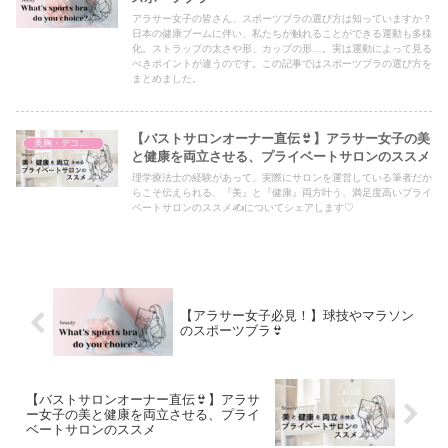
アラサー女子の皆さん、スポーツブラの選び方は知っていますか？
日本の健康ブームに伴い、私たちが触れることができる運動も多様
化。ストラップの太さや形、カップの形…。実は運動によって見る
べきポイントが違うのです。この記事ではスポーツブラの選び方を
まとめました。
【バストサロンオーナー直伝👙】アラサー女子の美
美胸・デコルテ
と健康を両立させる、プライベートサロンのススメ
理学療法士の経験があって、実際にサロンを運営している筆者だか
らこそ伝えられる、『美』と『健康』両方叶う、満足度高いプライ
ベートサロンのススメ✍についてシェアします♡
【アラサー女子必見！】球技やマラソン
のスポーツブラ👙
【バストサロンオーナー直伝👙】アラサ
ー女子の美と健康を両立させる、プライ
ベートサロンのススメ