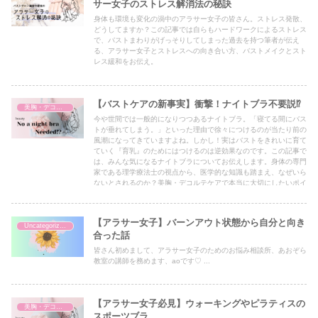
サー女子のストレス解消法の秘訣
身体も環境も変化の渦中のアラサー女子の皆さん。ストレス発散、
どうしてますか？この記事では自らもハードワークによるストレス
で、バストまわりがげっそりしてしまった過去を持つ筆者が伝え
る、アラサー女子とストレスへの向き合い方、バストメイクとスト
レス緩和をお伝え。
【バストケアの新事実】衝撃！ナイトブラ不要説⁉
美胸・デコルテ
今や世間では一般的になりつつあるナイトブラ。「寝てる間にバス
トが垂れてしまう。」といった理由で徐々につけるのが当たり前の
風潮になってきていますよね。しかし！実はバストをきれいに育て
ていく『育乳』のためにはつけるのは逆効果なのです。この記事で
は、みんな気になるナイトブラについてお伝えします。身体の専門
家である理学療法士の視点から、医学的な知識も踏まえ、なぜいら
ないとされるのか？美胸・デコルテケアで本当に大切にしたいポイ
ントは？といった気になるポイントをわかりやすくお伝えしていき
ますね。
【アラサー女子】バーンアウト状態から自分と向き
Uncategorized
合った話
皆さん初めまして、アラサー女子のためのお悩み相談所、あおぞら
教室の講師を務めます、aoです♡ ...
【アラサー女子必見】ウォーキングやピラティスの
美胸・デコルテ
スポーツブラ